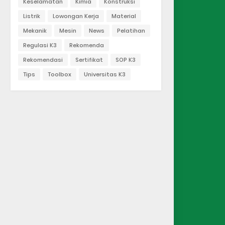
Keselamatan
Kimia
Konstruksi
Listrik
Lowongan Kerja
Material
Mekanik
Mesin
News
Pelatihan
Regulasi K3
Rekomenda
Rekomendasi
Sertifikat
SOP K3
Tips
Toolbox
Universitas K3