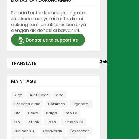
DONASIKAN DUKUNGANMU!
Semua konten kami sajikan gratis.
Jika Anda menyukai konten kami,
dukung kami untuk terus berkarya
dengan klik donasi di bawah ini.
Donate us to support us
Select Language
TRANSLATE
MAIN TAGS
Alat
Alat Berat
apd
Bencana alam
Dokumen
Ergonomi
File
Fisika
Harga
info K3
iso
Istilah
Jasa
Jurusan K3
Jurusan K3.
Kebakaran
Kesehatan