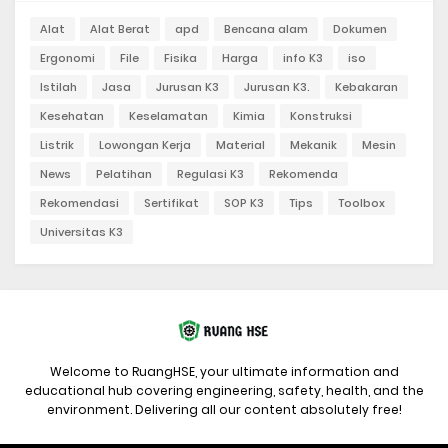
Alat
Alat Berat
apd
Bencana alam
Dokumen
Ergonomi
File
Fisika
Harga
info K3
iso
Istilah
Jasa
Jurusan K3
Jurusan K3.
Kebakaran
Kesehatan
Keselamatan
Kimia
Konstruksi
Listrik
Lowongan Kerja
Material
Mekanik
Mesin
News
Pelatihan
Regulasi K3
Rekomenda
Rekomendasi
Sertifikat
SOP K3
Tips
Toolbox
Universitas K3
Welcome to RuangHSE, your ultimate information and
educational hub covering engineering, safety, health, and the
environment. Delivering all our content absolutely free!