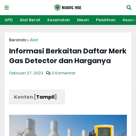
APD
Alat Berat
Kesehatan
Mesin
Pelatihan
Kesel
Beranda
Alat
Informasi Berkaitan Daftar Merk
Gas Detector dan Harganya
Februari 27, 2023
0 Komentar
Konten [
Tampil
]