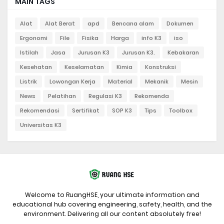
MAIN TAGS
Alat
Alat Berat
apd
Bencana alam
Dokumen
Ergonomi
File
Fisika
Harga
info K3
iso
Istilah
Jasa
Jurusan K3
Jurusan K3.
Kebakaran
Kesehatan
Keselamatan
Kimia
Konstruksi
Listrik
Lowongan Kerja
Material
Mekanik
Mesin
News
Pelatihan
Regulasi K3
Rekomenda
Rekomendasi
Sertifikat
SOP K3
Tips
Toolbox
Universitas K3
Welcome to RuangHSE, your ultimate information and
educational hub covering engineering, safety, health, and the
environment. Delivering all our content absolutely free!