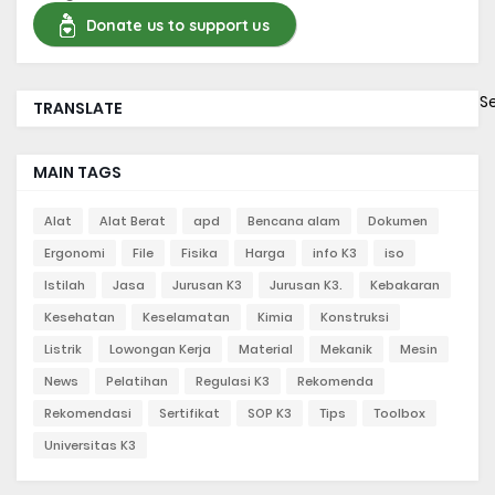
Donate us to support us
S
TRANSLATE
MAIN TAGS
Alat
Alat Berat
apd
Bencana alam
Dokumen
Ergonomi
File
Fisika
Harga
info K3
iso
Istilah
Jasa
Jurusan K3
Jurusan K3.
Kebakaran
Kesehatan
Keselamatan
Kimia
Konstruksi
Listrik
Lowongan Kerja
Material
Mekanik
Mesin
News
Pelatihan
Regulasi K3
Rekomenda
Rekomendasi
Sertifikat
SOP K3
Tips
Toolbox
Universitas K3