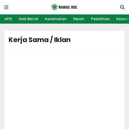
APD
Alat Berat
Kesehatan
Mesin
Pelatihan
Kesel
Kerja Sama / Iklan