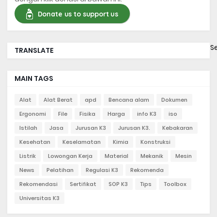
Donate us to support us
S
TRANSLATE
MAIN TAGS
Alat
Alat Berat
apd
Bencana alam
Dokumen
Ergonomi
File
Fisika
Harga
info K3
iso
Istilah
Jasa
Jurusan K3
Jurusan K3.
Kebakaran
Kesehatan
Keselamatan
Kimia
Konstruksi
Listrik
Lowongan Kerja
Material
Mekanik
Mesin
News
Pelatihan
Regulasi K3
Rekomenda
Rekomendasi
Sertifikat
SOP K3
Tips
Toolbox
Universitas K3