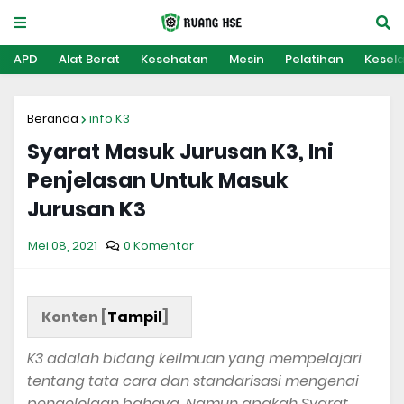
APD
Alat Berat
Kesehatan
Mesin
Pelatihan
Kesel
Beranda
info K3
Syarat Masuk Jurusan K3, Ini
Penjelasan Untuk Masuk
Jurusan K3
Mei 08, 2021
0 Komentar
Konten [
Tampil
]
K3 adalah bidang keilmuan yang mempelajari
tentang tata cara dan standarisasi mengenai
pengelolaan bahaya. Namun apakah Syarat