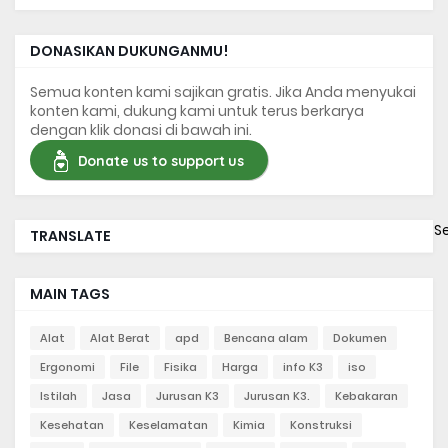
DONASIKAN DUKUNGANMU!
Semua konten kami sajikan gratis. Jika Anda menyukai
konten kami, dukung kami untuk terus berkarya
dengan klik donasi di bawah ini.
Donate us to support us
S
TRANSLATE
MAIN TAGS
Alat
Alat Berat
apd
Bencana alam
Dokumen
Ergonomi
File
Fisika
Harga
info K3
iso
Istilah
Jasa
Jurusan K3
Jurusan K3.
Kebakaran
Kesehatan
Keselamatan
Kimia
Konstruksi