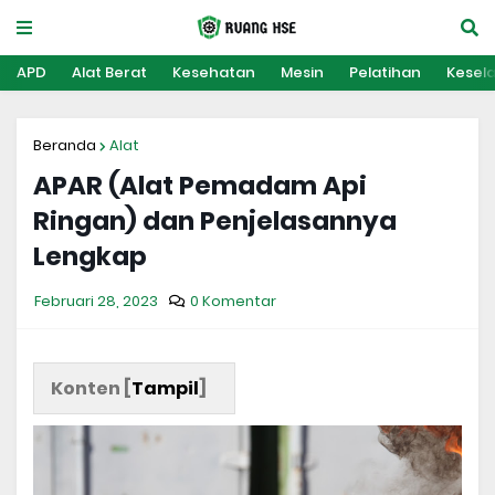
APD
Alat Berat
Kesehatan
Mesin
Pelatihan
Kesel
Beranda
Alat
APAR (Alat Pemadam Api
Ringan) dan Penjelasannya
Lengkap
Februari 28, 2023
0 Komentar
Konten [
Tampil
]