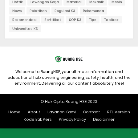
Listrik
Lowongan Kerja
Material
Mekanik
Mesin
News
Pelatihan
Regulasi K3
Rekomenda
Rekomendasi
Sertifikat
SOP K3
Tips
Toolbox
Universitas K3
Welcome to RuangHSE, your ultimate information and
educational hub covering engineering, safety, health, and the
environment. Delivering all our content absolutely free!
© Hak Cipta Ruang HSE 2023
Home
About
Layanan Kami
Contact
RTL Version
Kode Etik Pers
Privacy Policy
Disclaimer