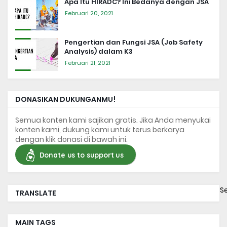
Apa Itu HIRADC? Ini Bedanya dengan JSA
Februari 20, 2021
Pengertian dan Fungsi JSA (Job Safety
Analysis) dalam K3
Februari 21, 2021
DONASIKAN DUKUNGANMU!
Semua konten kami sajikan gratis. Jika Anda menyukai
konten kami, dukung kami untuk terus berkarya
dengan klik donasi di bawah ini.
Donate us to support us
S
TRANSLATE
MAIN TAGS