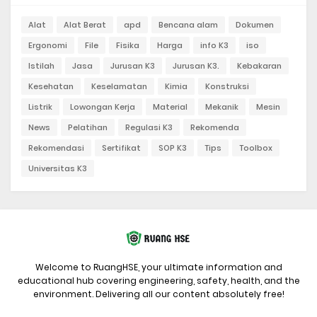
Alat
Alat Berat
apd
Bencana alam
Dokumen
Ergonomi
File
Fisika
Harga
info K3
iso
Istilah
Jasa
Jurusan K3
Jurusan K3.
Kebakaran
Kesehatan
Keselamatan
Kimia
Konstruksi
Listrik
Lowongan Kerja
Material
Mekanik
Mesin
News
Pelatihan
Regulasi K3
Rekomenda
Rekomendasi
Sertifikat
SOP K3
Tips
Toolbox
Universitas K3
Welcome to RuangHSE, your ultimate information and
educational hub covering engineering, safety, health, and the
environment. Delivering all our content absolutely free!