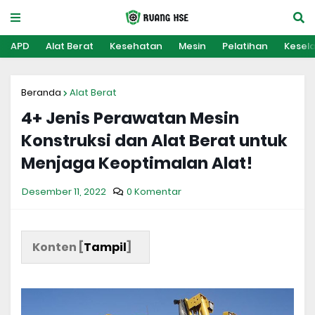
APD
Alat Berat
Kesehatan
Mesin
Pelatihan
Kesel
Beranda
Alat Berat
4+ Jenis Perawatan Mesin
Konstruksi dan Alat Berat untuk
Menjaga Keoptimalan Alat!
Desember 11, 2022
0 Komentar
Konten [
Tampil
]