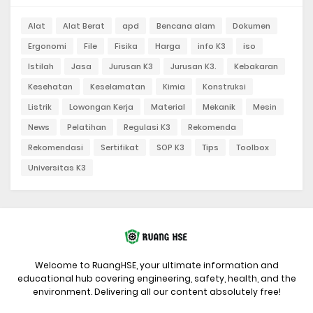
Alat
Alat Berat
apd
Bencana alam
Dokumen
Ergonomi
File
Fisika
Harga
info K3
iso
Istilah
Jasa
Jurusan K3
Jurusan K3.
Kebakaran
Kesehatan
Keselamatan
Kimia
Konstruksi
Listrik
Lowongan Kerja
Material
Mekanik
Mesin
News
Pelatihan
Regulasi K3
Rekomenda
Rekomendasi
Sertifikat
SOP K3
Tips
Toolbox
Universitas K3
Welcome to RuangHSE, your ultimate information and
educational hub covering engineering, safety, health, and the
environment. Delivering all our content absolutely free!