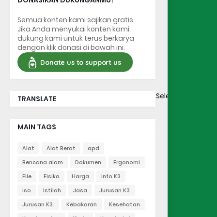
DONASIKAN DUKUNGANMU!
Semua konten kami sajikan gratis.
Jika Anda menyukai konten kami,
dukung kami untuk terus berkarya
dengan klik donasi di bawah ini.
Donate us to support us
Select Language
TRANSLATE
MAIN TAGS
Alat
Alat Berat
apd
Bencana alam
Dokumen
Ergonomi
File
Fisika
Harga
info K3
iso
Istilah
Jasa
Jurusan K3
Jurusan K3.
Kebakaran
Kesehatan