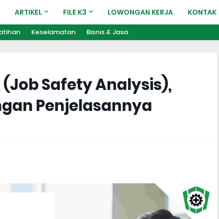
ARTIKEL
FILE K3
LOWONGAN KERJA
KONTAK
atihan
Keselamatan
Bisnis & Jasa
Job Safety Analysis),
ngan Penjelasannya