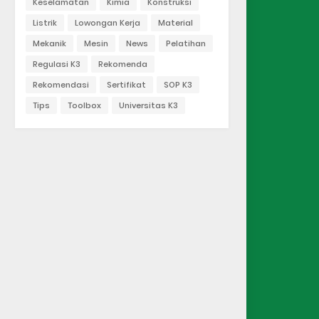
Keselamatan
Kimia
Konstruksi
Listrik
Lowongan Kerja
Material
Mekanik
Mesin
News
Pelatihan
Regulasi K3
Rekomenda
Rekomendasi
Sertifikat
SOP K3
Tips
Toolbox
Universitas K3