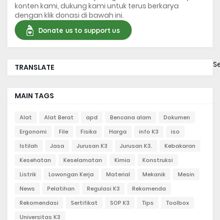
konten kami, dukung kami untuk terus berkarya
dengan klik donasi di bawah ini.
Donate us to support us
S
TRANSLATE
MAIN TAGS
Alat
Alat Berat
apd
Bencana alam
Dokumen
Ergonomi
File
Fisika
Harga
info K3
iso
Istilah
Jasa
Jurusan K3
Jurusan K3.
Kebakaran
Kesehatan
Keselamatan
Kimia
Konstruksi
Listrik
Lowongan Kerja
Material
Mekanik
Mesin
News
Pelatihan
Regulasi K3
Rekomenda
Rekomendasi
Sertifikat
SOP K3
Tips
Toolbox
Universitas K3