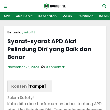
APD
Alat Berat
Kesehatan
Mesin
Pelatihan
Kesel
Beranda
info K3
Syarat-syarat APD Alat
Pelindung Diri yang Baik dan
Benar
November 26, 2020
0 Komentar
Konten [
Tampil
]
Salam Safety!
Kali ini kita akan berfokus membahas tentang APD
atau Alat Pelindung Diri . Ternyata keberadaannya