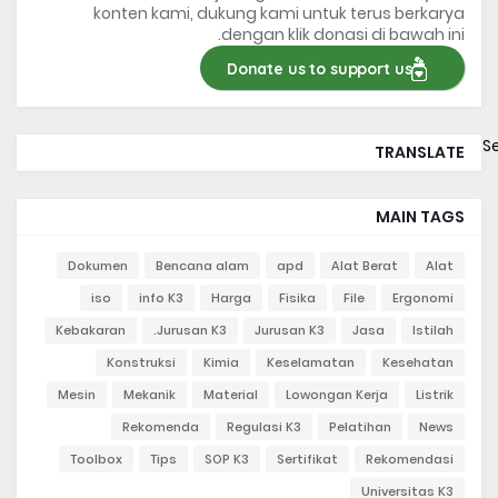
konten kami, dukung kami untuk terus berkarya
dengan klik donasi di bawah ini.
Donate us to support us
S
TRANSLATE
MAIN TAGS
Dokumen
Bencana alam
apd
Alat Berat
Alat
iso
info K3
Harga
Fisika
File
Ergonomi
Kebakaran
Jurusan K3.
Jurusan K3
Jasa
Istilah
Konstruksi
Kimia
Keselamatan
Kesehatan
Mesin
Mekanik
Material
Lowongan Kerja
Listrik
Rekomenda
Regulasi K3
Pelatihan
News
Toolbox
Tips
SOP K3
Sertifikat
Rekomendasi
Universitas K3