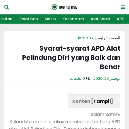
amatan
Pelatihan
Mesin
Kesehatan
Alat Berat
APD
info K3
الصفحة الرئيسية
Syarat-syarat APD Alat
Pelindung Diri yang Baik dan
Benar
نوفمبر 26, 2020
0 تعليقات
Konten [
Tampil
]
Salam Safety!
Kali ini kita akan berfokus membahas tentang APD
atau Alat Pelindung Diri . Ternyata keberadaannya