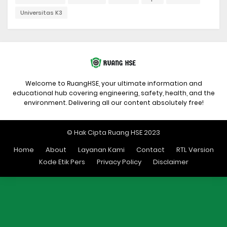
Universitas K3
Welcome to RuangHSE, your ultimate information and
educational hub covering engineering, safety, health, and the
environment. Delivering all our content absolutely free!
© Hak Cipta Ruang HSE 2023
Home
About
Layanan Kami
Contact
RTL Version
Kode Etik Pers
Privacy Policy
Disclaimer