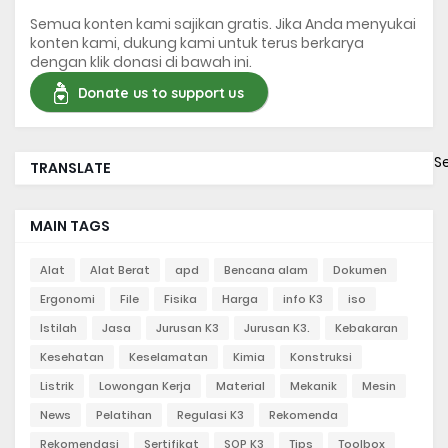
Semua konten kami sajikan gratis. Jika Anda menyukai
konten kami, dukung kami untuk terus berkarya
dengan klik donasi di bawah ini.
Donate us to support us
S
TRANSLATE
MAIN TAGS
Alat
Alat Berat
apd
Bencana alam
Dokumen
Ergonomi
File
Fisika
Harga
info K3
iso
Istilah
Jasa
Jurusan K3
Jurusan K3.
Kebakaran
Kesehatan
Keselamatan
Kimia
Konstruksi
Listrik
Lowongan Kerja
Material
Mekanik
Mesin
News
Pelatihan
Regulasi K3
Rekomenda
Rekomendasi
Sertifikat
SOP K3
Tips
Toolbox