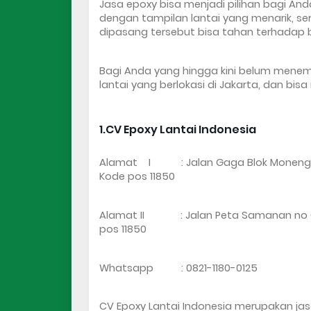
Jasa epoxy bisa menjadi pilihan bagi A
dengan tampilan lantai yang menarik, sert
dipasang tersebut bisa tahan terhadap be
Bagi Anda yang hingga kini belum menemuka
lantai yang berlokasi di Jakarta, dan bisa
1.CV Epoxy Lantai Indonesia 
Alamat    I           : Jalan Gaga Blok Mone
Kode pos 11850
Alamat II             : Jalan Peta Samanan n
pos 11850
Whatsapp          : 0821-1180-0125
CV Epoxy Lantai Indonesia merupakan jasa