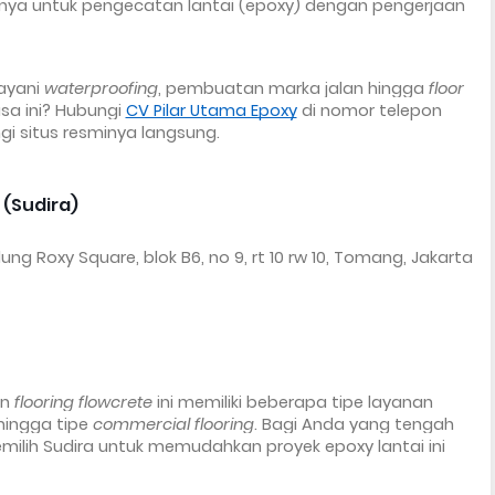
utnya untuk pengecatan lantai (epoxy) dengan pengerjaan 
ayani 
waterproofing
, pembuatan marka jalan hingga 
floor
sa ini? Hubungi 
CV Pilar Utama Epoxy
 di nomor telepon 
i situs resminya langsung.
 (Sudira)
Gedung Roxy Square, blok B6, no 9, rt 10 rw 10, Tomang, Jakarta 
n 
flooring flowcrete
 ini memiliki beberapa tipe layanan 
hingga tipe 
commercial flooring
. Bagi Anda yang tengah 
milih Sudira untuk memudahkan proyek epoxy lantai ini 