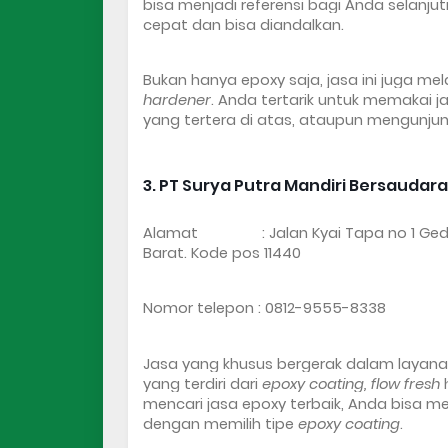
bisa menjadi referensi bagi Anda selanj
cepat dan bisa diandalkan.
Bukan hanya epoxy saja, jasa ini juga mel
hardener
. Anda tertarik untuk memakai ja
yang tertera di atas, ataupun mengunjung
3. PT Surya Putra Mandiri Bersaudara
Alamat                : Jalan Kyai Tapa no 1 
Barat. Kode pos 11440
Nomor telepon : 0812-9555-8338
Jasa yang khusus bergerak dalam layana
yang terdiri dari 
epoxy coating, flow fresh
 
mencari jasa epoxy terbaik, Anda bisa me
dengan memilih tipe 
epoxy coating
.