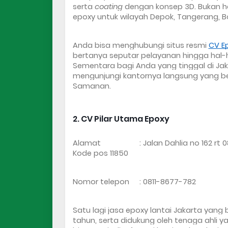
serta 
coating
 dengan konsep 3D. Bukan ha
epoxy untuk wilayah Depok, Tangerang, Bo
Anda bisa menghubungi situs resmi 
CV Ep
bertanya seputar pelayanan hingga hal-h
Sementara bagi Anda yang tinggal di Jaka
mengunjungi kantornya langsung yang ber
Samanan.
2. CV Pilar Utama Epoxy
Alamat                   : Jalan Dahlia no 16
Kode pos 11850
Nomor telepon     : 0811-8677-782
Satu lagi 
jasa epoxy lantai Jakarta
 yang 
tahun, serta didukung oleh tenaga ahli y