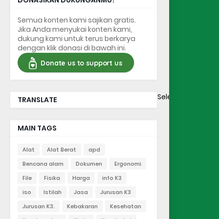
DONASIKAN DUKUNGANMU!
Semua konten kami sajikan gratis.
Jika Anda menyukai konten kami,
dukung kami untuk terus berkarya
dengan klik donasi di bawah ini.
Donate us to support us
Select Language
TRANSLATE
MAIN TAGS
Alat
Alat Berat
apd
Bencana alam
Dokumen
Ergonomi
File
Fisika
Harga
info K3
iso
Istilah
Jasa
Jurusan K3
Jurusan K3.
Kebakaran
Kesehatan