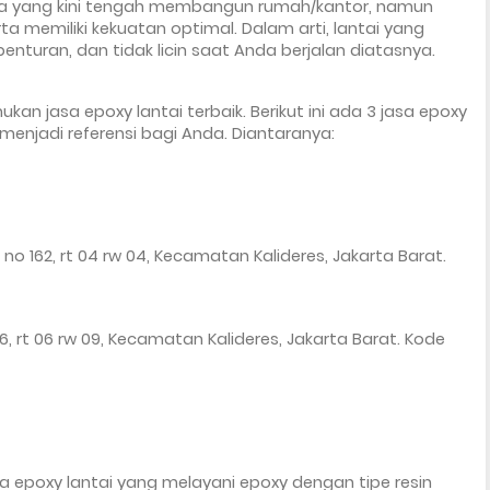
nda yang kini tengah membangun rumah/kantor, namun 
a memiliki kekuatan optimal. Dalam arti, lantai yang 
nturan, dan tidak licin saat Anda berjalan diatasnya. 
n jasa epoxy lantai terbaik. Berikut ini ada 3 jasa epoxy 
 menjadi referensi bagi Anda. Diantaranya:
ng no 162, rt 04 rw 04, Kecamatan Kalideres, Jakarta Barat. 
o 6, rt 06 rw 09, Kecamatan Kalideres, Jakarta Barat. Kode 
 epoxy lantai yang melayani epoxy dengan tipe resin 