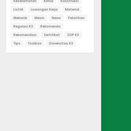
Keselamatan
Kimia
Konstruksi
Listrik
Lowongan Kerja
Material
Mekanik
Mesin
News
Pelatihan
Regulasi K3
Rekomenda
Rekomendasi
Sertifikat
SOP K3
Tips
Toolbox
Universitas K3