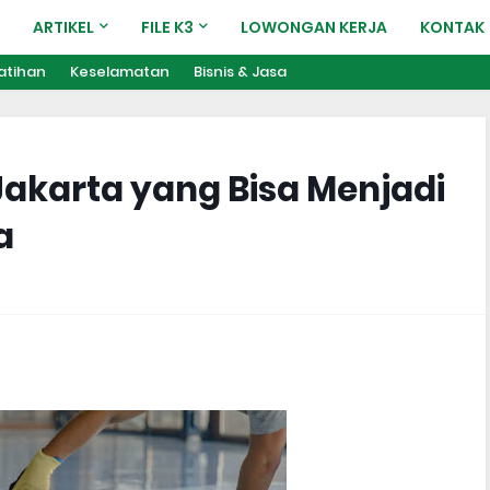
ARTIKEL
FILE K3
LOWONGAN KERJA
KONTAK
atihan
Keselamatan
Bisnis & Jasa
Jakarta yang Bisa Menjadi
a