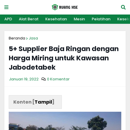
APD
Alat Berat
Kesehatan
Mesin
Pelatihan
Kesel
Beranda
Jasa
5+ Supplier Baja Ringan dengan
Harga Miring untuk Kawasan
Jabodetabek
Januari 19, 2022
0 Komentar
Konten [
Tampil
]