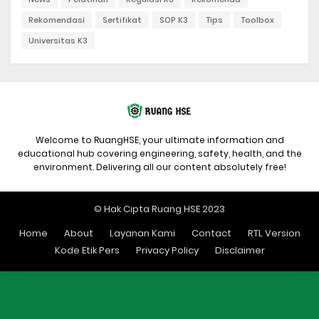
Rekomendasi
Sertifikat
SOP K3
Tips
Toolbox
Universitas K3
Welcome to RuangHSE, your ultimate information and
educational hub covering engineering, safety, health, and the
environment. Delivering all our content absolutely free!
© Hak Cipta Ruang HSE 2023
Home
About
Layanan Kami
Contact
RTL Version
Kode Etik Pers
Privacy Policy
Disclaimer