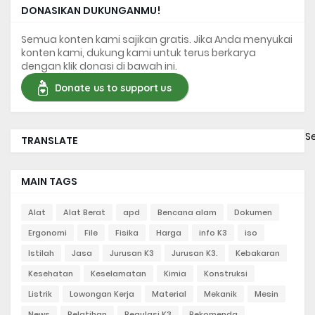
DONASIKAN DUKUNGANMU!
Semua konten kami sajikan gratis. Jika Anda menyukai
konten kami, dukung kami untuk terus berkarya
dengan klik donasi di bawah ini.
Donate us to support us
S
TRANSLATE
MAIN TAGS
Alat
Alat Berat
apd
Bencana alam
Dokumen
Ergonomi
File
Fisika
Harga
info K3
iso
Istilah
Jasa
Jurusan K3
Jurusan K3.
Kebakaran
Kesehatan
Keselamatan
Kimia
Konstruksi
Listrik
Lowongan Kerja
Material
Mekanik
Mesin
News
Pelatihan
Regulasi K3
Rekomenda