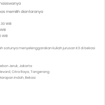
ahasiswanya
ebas memilih diantaranya
.30 WIB
 WIB
0 WIB
ah satunya menyelenggarakan kuliah jurusan K3 di bekasi
ebon Jeruk, Jakarta
levard, Citra Raya, Tangerang
 Harapan Indah, Bekasi