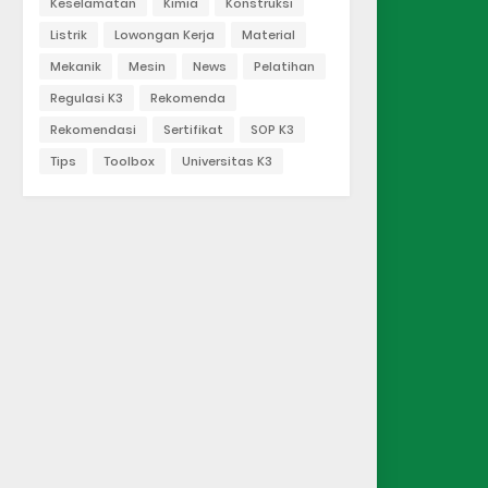
Keselamatan
Kimia
Konstruksi
Listrik
Lowongan Kerja
Material
Mekanik
Mesin
News
Pelatihan
Regulasi K3
Rekomenda
Rekomendasi
Sertifikat
SOP K3
Tips
Toolbox
Universitas K3