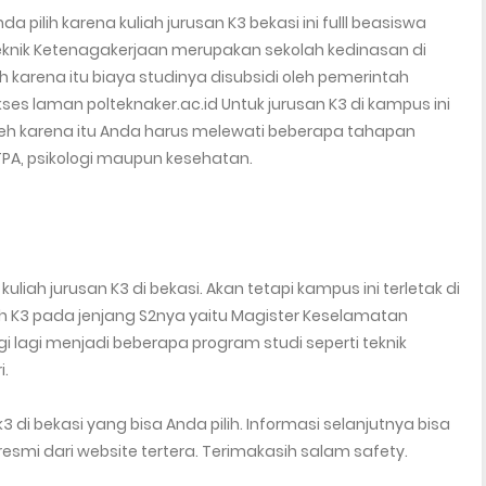
 pilih karena kuliah jurusan K3 bekasi ini fulll beasiswa
iteknik Ketenagakerjaan merupakan sekolah kedinasan di
karena itu biaya studinya disubsidi oleh pemerintah
ses laman polteknaker.ac.id Untuk jurusan K3 di kampus ini
h karena itu Anda harus melewati beberapa tahapan
i TPA, psikologi maupun kesehatan.
liah jurusan K3 di bekasi. Akan tetapi kampus ini terletak di
h K3 pada jenjang S2nya yaitu Magister Keselamatan
 lagi menjadi beberapa program studi seperti teknik
i.
3 di bekasi yang bisa Anda pilih. Informasi selanjutnya bisa
i dari website tertera. Terimakasih salam safety.