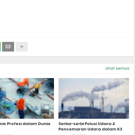
Lihat semua
enis Profesi dalam Dunia
Serba-serbi Polusi Udara &
Pencemaran Udara dalam K3