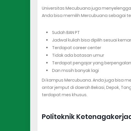
Universitas Mecubuana juga menyelenggar
Anda bisa memilih Mercubuana sebagai tem
Sudah BAN PT
Jadwal kuliah bisa dipilih sesuai ke
Terdapat career center
Tidak ada batasan umur
Terdapat pengajar yang berpengal
Dan mssih banyak lagi
Di kampus Mercubuana. Anda juga bisa m
antar jemput di daerah Bekasi, Depok, Tan
terdapat mes khusus.
Politeknik Ketenagakerja