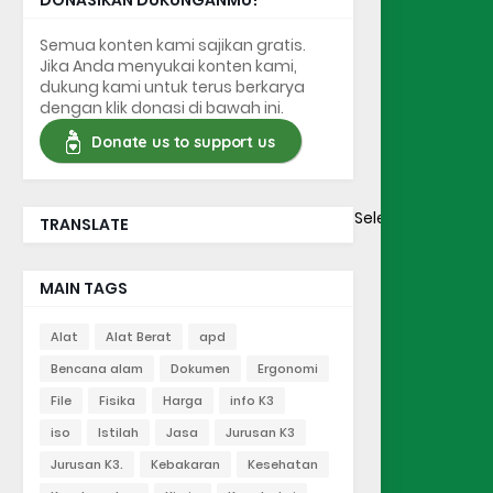
DONASIKAN DUKUNGANMU!
Semua konten kami sajikan gratis.
Jika Anda menyukai konten kami,
dukung kami untuk terus berkarya
dengan klik donasi di bawah ini.
Donate us to support us
Select Language
TRANSLATE
MAIN TAGS
Alat
Alat Berat
apd
Bencana alam
Dokumen
Ergonomi
File
Fisika
Harga
info K3
iso
Istilah
Jasa
Jurusan K3
Jurusan K3.
Kebakaran
Kesehatan