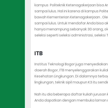
kampus Politeknik Ketenagakerjaan bisa Anda
sampai lulus. Hal ini karena di kampus Pol
bawah Kementerian Ketenagakerjaan . Oleh 
sampai lulus. Untuk mendafar Anda bisa ak
hanya menampung sebanyak 30 orang, ole
seleksi seperti seleksi administrasi, seleks
ITB
Institus Teknologi Bogor juga menyediakan ku
daerah Bogor, ITB menyelenggarakan kulia
Kesehatan Lingkungan. Di dalamnya terbagi
lingkungan, teknik sipil maupun K3 itu sendir
Nah itu dia beberapa daftar kuliah jurusan k
Anda dapatkan dengan membuka laman resm