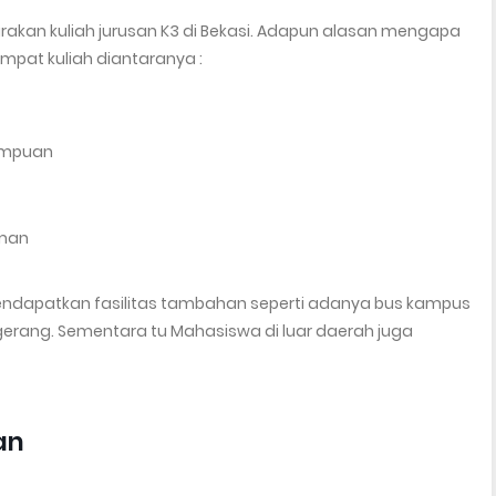
akan kuliah jurusan K3 di Bekasi. Adapun alasan mengapa
pat kuliah diantaranya :
mampuan
aman
endapatkan fasilitas tambahan seperti adanya bus kampus
gerang. Sementara tu Mahasiswa di luar daerah juga
an