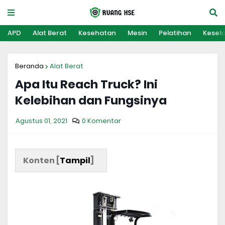
APD
Alat Berat
Kesehatan
Mesin
Pelatihan
Kesel
Beranda
Alat Berat
Apa Itu Reach Truck? Ini
Kelebihan dan Fungsinya
Agustus 01, 2021
0 Komentar
Konten [
Tampil
]