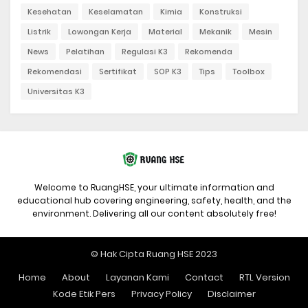
Kesehatan
Keselamatan
Kimia
Konstruksi
Listrik
Lowongan Kerja
Material
Mekanik
Mesin
News
Pelatihan
Regulasi K3
Rekomenda
Rekomendasi
Sertifikat
SOP K3
Tips
Toolbox
Universitas K3
Welcome to RuangHSE, your ultimate information and
educational hub covering engineering, safety, health, and the
environment. Delivering all our content absolutely free!
© Hak Cipta Ruang HSE 2023
Home
About
Layanan Kami
Contact
RTL Version
Kode Etik Pers
Privacy Policy
Disclaimer