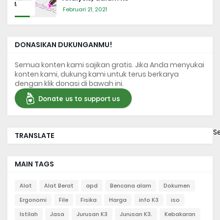
Februari 21, 2021
DONASIKAN DUKUNGANMU!
Semua konten kami sajikan gratis. Jika Anda menyukai
konten kami, dukung kami untuk terus berkarya
dengan klik donasi di bawah ini.
Donate us to support us
S
TRANSLATE
MAIN TAGS
Alat
Alat Berat
apd
Bencana alam
Dokumen
Ergonomi
File
Fisika
Harga
info K3
iso
Istilah
Jasa
Jurusan K3
Jurusan K3.
Kebakaran