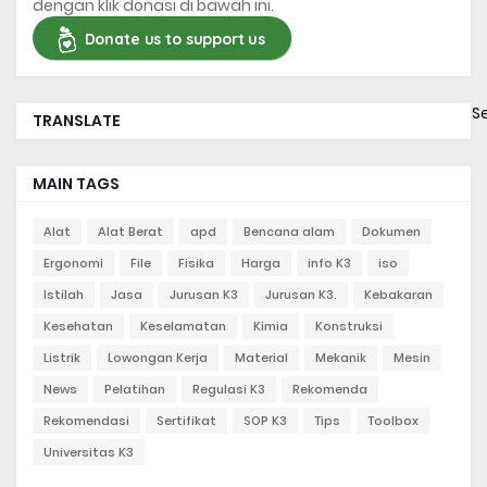
dengan klik donasi di bawah ini.
Donate us to support us
S
TRANSLATE
MAIN TAGS
Alat
Alat Berat
apd
Bencana alam
Dokumen
Ergonomi
File
Fisika
Harga
info K3
iso
Istilah
Jasa
Jurusan K3
Jurusan K3.
Kebakaran
Kesehatan
Keselamatan
Kimia
Konstruksi
Listrik
Lowongan Kerja
Material
Mekanik
Mesin
News
Pelatihan
Regulasi K3
Rekomenda
Rekomendasi
Sertifikat
SOP K3
Tips
Toolbox
Universitas K3