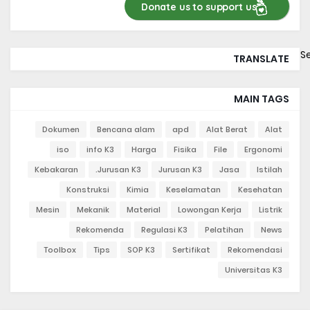
Donate us to support us
S
TRANSLATE
MAIN TAGS
Dokumen
Bencana alam
apd
Alat Berat
Alat
iso
info K3
Harga
Fisika
File
Ergonomi
Kebakaran
Jurusan K3.
Jurusan K3
Jasa
Istilah
Konstruksi
Kimia
Keselamatan
Kesehatan
Mesin
Mekanik
Material
Lowongan Kerja
Listrik
Rekomenda
Regulasi K3
Pelatihan
News
Toolbox
Tips
SOP K3
Sertifikat
Rekomendasi
Universitas K3