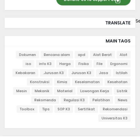
S
TRANSLATE
MAIN TAGS
Dokumen
Bencana alam
apd
Alat Berat
Alat
iso
info K3
Harga
Fisika
File
Ergonomi
Kebakaran
Jurusan K3.
Jurusan K3
Jasa
Istilah
Konstruksi
Kimia
Keselamatan
Kesehatan
Mesin
Mekanik
Material
Lowongan Kerja
Listrik
Rekomenda
Regulasi K3
Pelatihan
News
Toolbox
Tips
SOP K3
Sertifikat
Rekomendasi
Universitas K3