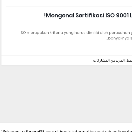
Mengenal Sertifikasi ISO 9001 
ISO merupakan kriteria yang harus dimiliki oleh perusahan 
banyaknya s
ميل المزيد من المشاركات
Welcome to RuangHSE, your ultimate information and educational hu