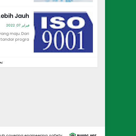
Lebih Jauh!
فبراير 07, 2022
yang maju. Dari
tandar progra…
تح
b covering engineering, safety,