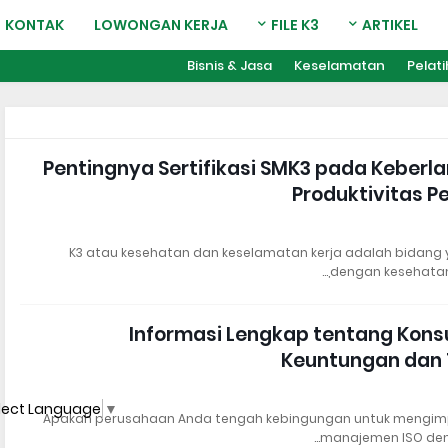
KONTAK
LOWONGAN KERJA
FILE K3
ARTIKEL
Bisnis & Jasa
Keselamatan
Pelat
Pentingnya Sertifikasi SMK3 pada Keber
Produktivitas 
K3 atau kesehatan dan keselamatan kerja adalah bidang 
dengan kesehatan,
Informasi Lengkap tentang Konsul
Keuntungan dan
lect Language
▼
Apakah perusahaan Anda tengah kebingungan untuk mengim
manajemen ISO deng