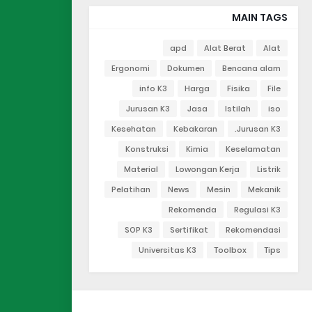
MAIN TAGS
apd
Alat Berat
Alat
Ergonomi
Dokumen
Bencana alam
info K3
Harga
Fisika
File
Jurusan K3
Jasa
Istilah
iso
Kesehatan
Kebakaran
Jurusan K3.
Konstruksi
Kimia
Keselamatan
Material
Lowongan Kerja
Listrik
Pelatihan
News
Mesin
Mekanik
Rekomenda
Regulasi K3
SOP K3
Sertifikat
Rekomendasi
Universitas K3
Toolbox
Tips